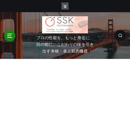
コ
ン
テ
ン
ツ
へ
プロの性能を、もっと身近に、
移
目の前に。こだわりの味を引き
動
出す本格・卓上厨房機器