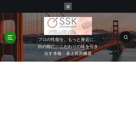
コ
ン
テ
ン
ツ
へ
プロの性能を、もっと身近に、
移
目の前に。こだわりの味を引き
動
出す本格・卓上厨房機器