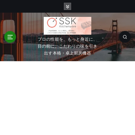
コ
ン
テ
ン
ツ
へ
プロの性能を、もっと身近に、
移
目の前に。こだわりの味を引き
動
出す本格・卓上厨房機器