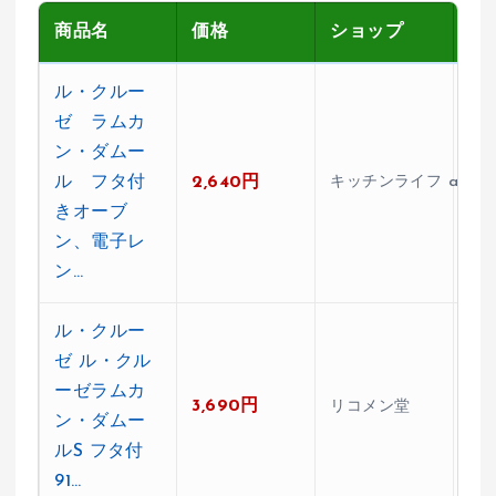
商品名
価格
ショップ
レ
ル・クルー
ゼ ラムカ
ン・ダムー
ル フタ付
2,640円
キッチンライフ ando
★4
きオーブ
ン、電子レ
ン…
ル・クルー
ゼ ル・クル
ーゼラムカ
3,690円
★0
リコメン堂
ン・ダムー
ルS フタ付
91…