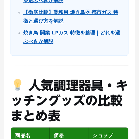
を選ぶべきか解説
【徹底比較】業務用 焼き鳥器 都市ガス 特
徴と選び方を解説
焼き鳥 開業 LPガス 特徴を整理｜どれを選
ぶべきか解説
人気調理器具・キ
ッチングッズの比較
まとめ表
商品名
価格
ショップ
レ