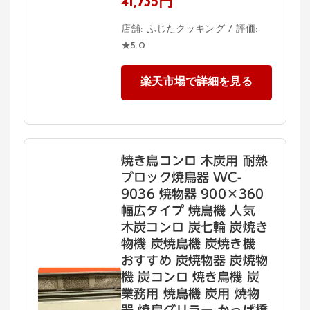
41,735円
店舗: ふじたクッキング / 評価:
★5.0
楽天市場で詳細を見る
焼き鳥コンロ 木炭用 耐熱
ブロック焼鳥器 WC-
9036 焼物器 900×360
幅広タイプ 焼鳥機 人気
木炭コンロ 炭七輪 炭焼き
物機 炭焼鳥機 炭焼き機
おすすめ 炭焼物器 炭焼物
機 炭コンロ 焼き鳥機 炭
業務用 焼鳥機 炭用 焼物