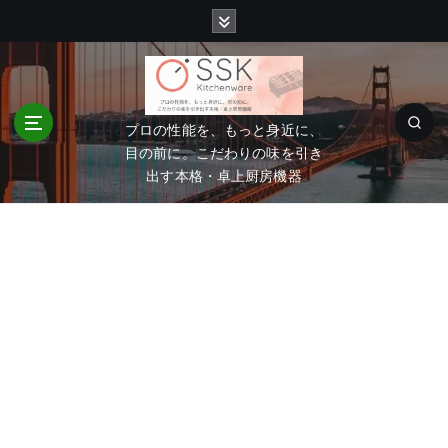
コ
ン
テ
ン
ツ
へ
プロの性能を、もっと身近に、
移
目の前に。こだわりの味を引き
動
出す本格・卓上厨房機器