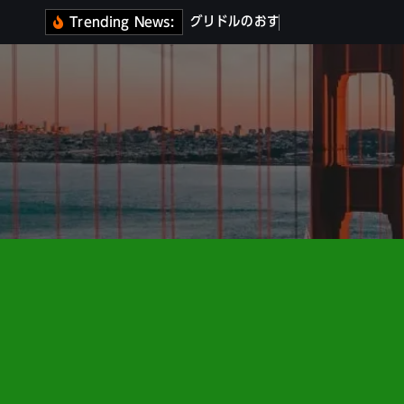
コ
グ
リ
ド
ル
の
お
す
す
め
5
選
｜
価
格
と
特
Trending News:
ン
テ
ン
ツ
へ
移
動