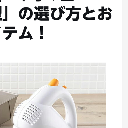
型」の選び方とお
イテム！
ト