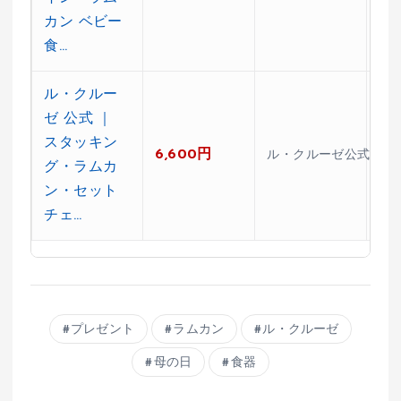
カン ベビー
食…
ル・クルー
ゼ 公式 ｜
スタッキン
6,600円
★4
ル・クルーゼ公式ショ
グ・ラムカ
ン・セット
チェ…
プレゼント
ラムカン
ル・クルーゼ
母の日
食器