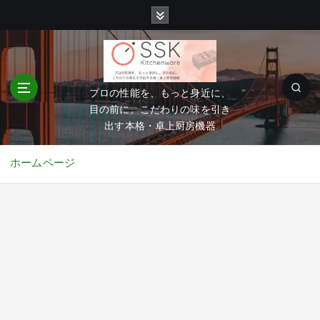
コ
ン
テ
ン
ツ
へ
プロの性能を、もっと身近に、
移
目の前に。こだわりの味を引き
動
出す本格・卓上厨房機器
ホームページ