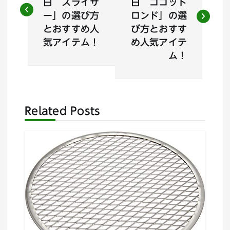
日 スライサ
日 ココット
ナ
ー」の選び方
ロンド」の選
とおすすめ人
び方とおすす
ビ
気アイテム！
め人気アイテ
ム！
ゲ
ー
Related Posts
シ
ョ
ン