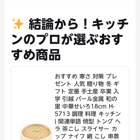
結論から！キッチ
ンのプロが選ぶおす
すめ商品
おすすめ 寒さ 対策 プレ
ゼント 人気 贈り物 冬 ギ
フト 定番 手土産 卒業 入
学 引越 パール金属 和の
里 中華せいろ18cm H-
5713 調理 料理 キッチン
| 関連単語 焼型 トング ヘ
ラ 茶こし スライサー カ
ップ ナイフ 網 こし 串蒸