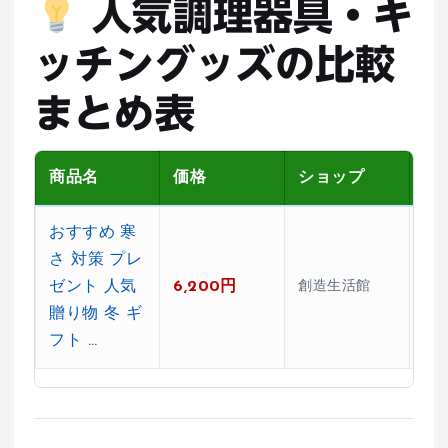
人気調理器具・キ
ッチングッズの比較
まとめ表
商品名
価格
ショップ
レ
おすすめ 寒
さ 対策 プレ
ゼント 人気
6,200円
創造生活館
★0
贈り物 冬 ギ
フト …