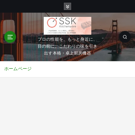
コ
ン
テ
ン
ツ
へ
プロの性能を、もっと身近に、
移
目の前に。こだわりの味を引き
動
出す本格・卓上厨房機器
ホームページ