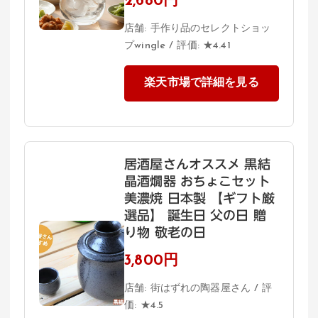
2,680円
店舗: 手作り品のセレクトショッ
プwingle / 評価: ★4.41
楽天市場で詳細を見る
居酒屋さんオススメ 黒結
晶酒燗器 おちょこセット
美濃焼 日本製 【ギフト厳
選品】 誕生日 父の日 贈
り物 敬老の日
3,800円
店舗: 街はずれの陶器屋さん / 評
価: ★4.5