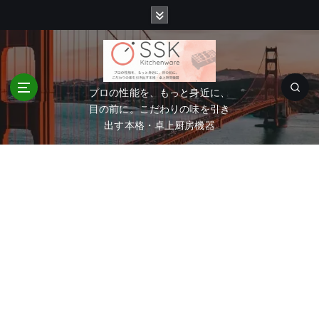
コ
ン
テ
ン
ツ
へ
プロの性能を、もっと身近に、
移
目の前に。こだわりの味を引き
動
出す本格・卓上厨房機器