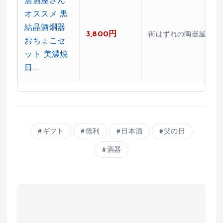
居酒屋さん
オススメ 黒
結晶酒燗器
3,800円
★4
街はずれの陶器屋さん
おちょこセ
ット 美濃焼
日…
ギフト
徳利
日本酒
父の日
酒器