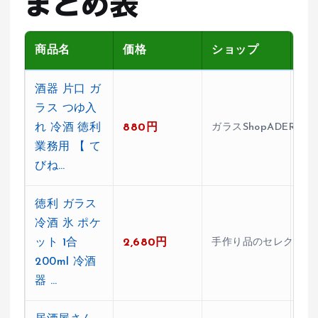
まとめ表
商品名
価格
ショップ
レ
酒器 片口 ガ
ラス つゆ入
れ 冷酒 徳利
880円
ガラスShopADERIA
★4
業務用 【 て
びね…
徳利 ガラス
冷酒 氷 ポケ
ット 1合
2,680円
手作り品のセレクトショッ
★4
200ml 冷酒
器 …