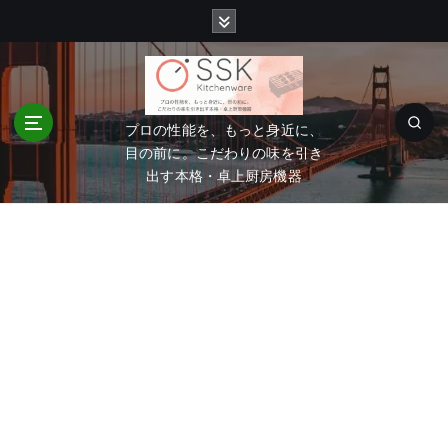
コ
ン
テ
ン
ツ
へ
プロの性能を、もっと身近に、
移
目の前に。こだわりの味を引き
動
出す本格・卓上厨房機器