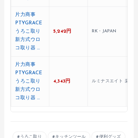
片力商事
PTYGRACE
うろこ取り
5,242円
RK・JAPAN
★0
新方式ウロ
コ取り器 …
片力商事
PTYGRACE
うろこ取り
4,343円
ルミナスエイト 楽天
★0
新方式ウロ
コ取り器 …
うろこ取り
キッチンツール
便利グッズ