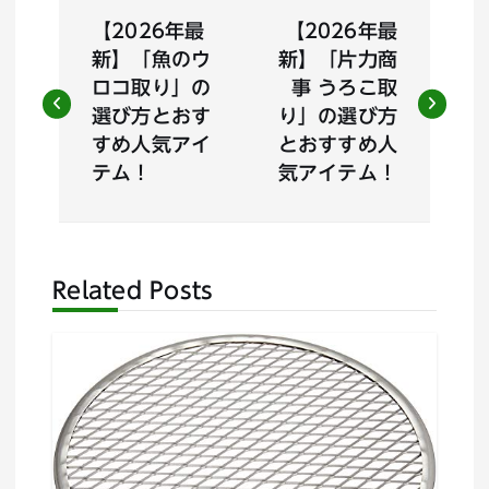
投
【2026年最
【2026年最
稿
新】「魚のウ
新】「片力商
ロコ取り」の
事 うろこ取
ナ
選び方とおす
り」の選び方
すめ人気アイ
とおすすめ人
ビ
テム！
気アイテム！
ゲ
ー
Related Posts
シ
ョ
ン