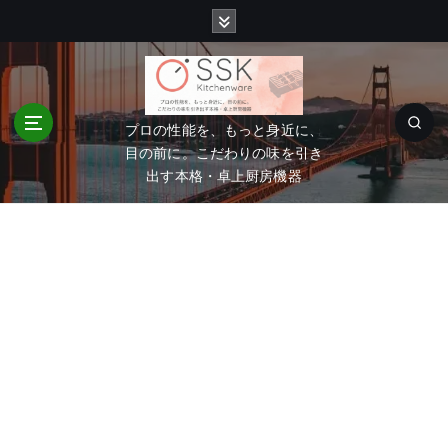
コ
ン
テ
ン
ツ
へ
プロの性能を、もっと身近に、
移
目の前に。こだわりの味を引き
動
出す本格・卓上厨房機器