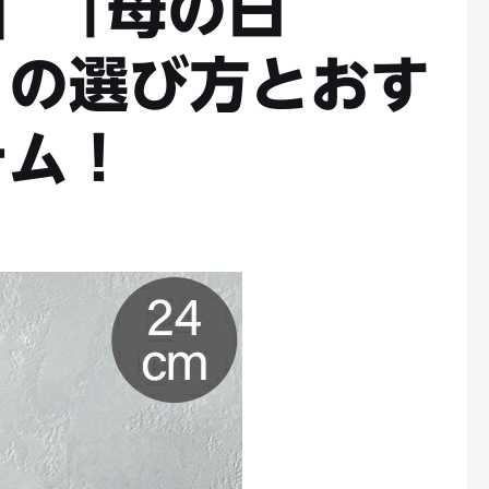
新】「母の日
」の選び方とおす
テム！
ト