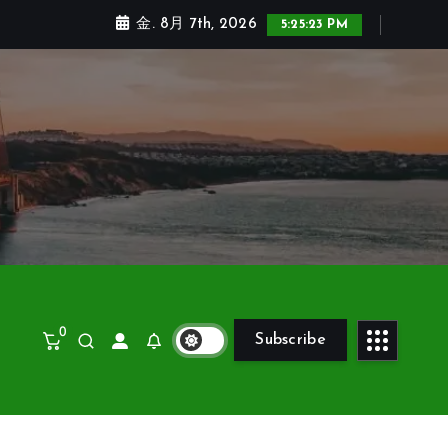
金. 8月 7th, 2026
5:25:24 PM
0
Subscribe