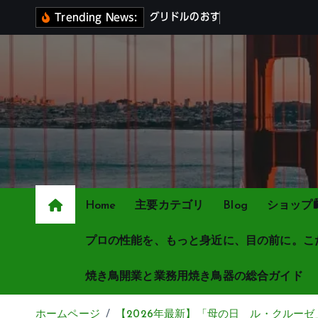
コ
グ
リ
ド
ル
の
お
す
す
め
5
選
｜
価
格
と
特
Trending News:
ン
テ
ン
ツ
へ
移
動
Home
主要カテゴリ
Blog
ショップ
プロの性能を、もっと身近に、目の前に。こ
焼き鳥開業と業務用焼き鳥器の総合ガイド
ホームページ
【2026年最新】「母の日 ル・クルー