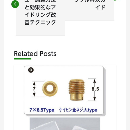
ナ
と効果的なア
イド
イドリング改
ビ
善テクニック
ゲ
ー
Related Posts
シ
ョ
ン