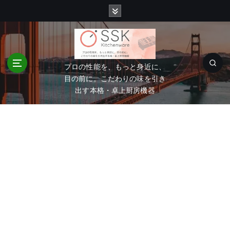
コ
ン
テ
ン
ツ
へ
プロの性能を、もっと身近に、
移
目の前に。こだわりの味を引き
動
出す本格・卓上厨房機器